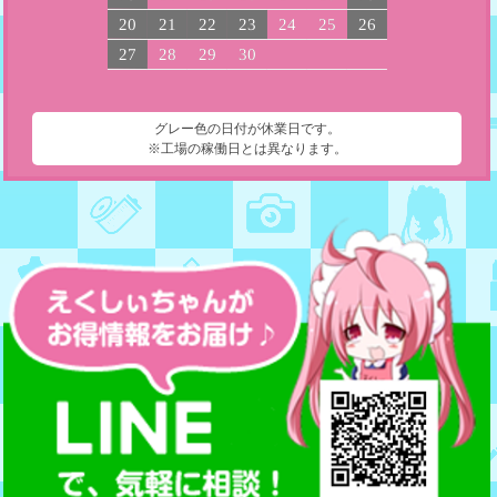
20
21
22
23
24
25
26
27
28
29
30
グレー色の日付が休業日です。
※工場の稼働日とは異なります。