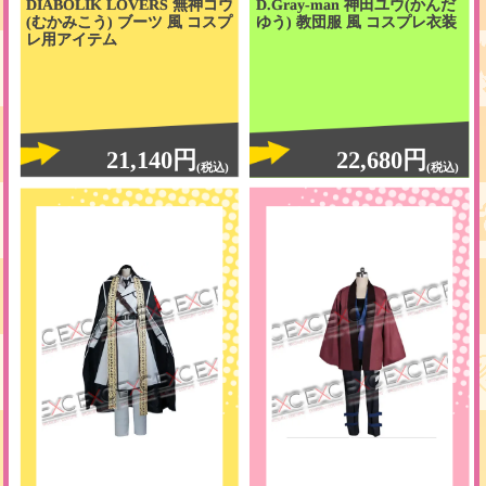
DIABOLIK LOVERS 無神コウ
D.Gray-man 神田ユウ(かんだ
(むかみこう) ブーツ 風 コスプ
ゆう) 教団服 風 コスプレ衣装
レ用アイテム
21,140円
22,680円
(税込)
(税込)