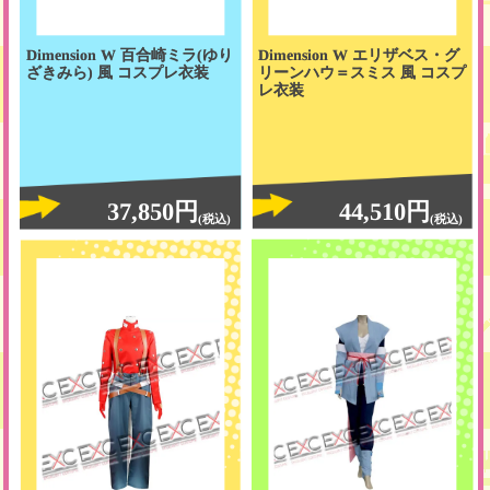
Dimension W 百合崎ミラ(ゆり
Dimension W エリザベス・グ
ざきみら) 風 コスプレ衣装
リーンハウ＝スミス 風 コスプ
レ衣装
37,850円
44,510円
(税込)
(税込)