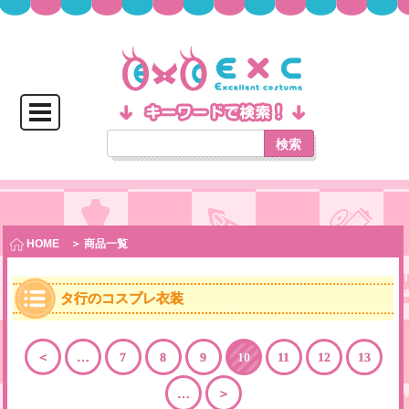
検索
HOME
＞ 商品一覧
タ行のコスプレ衣装
＜
…
7
8
9
10
11
12
13
…
＞