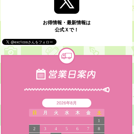
お得情報・最新情報は
公式Ｘで！
2026年8月
日
月
火
水
木
金
土
1
2
3
4
5
6
7
8