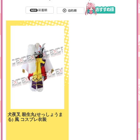
犬夜叉 殺生丸(せっしょうま
る) 風 コスプレ衣装