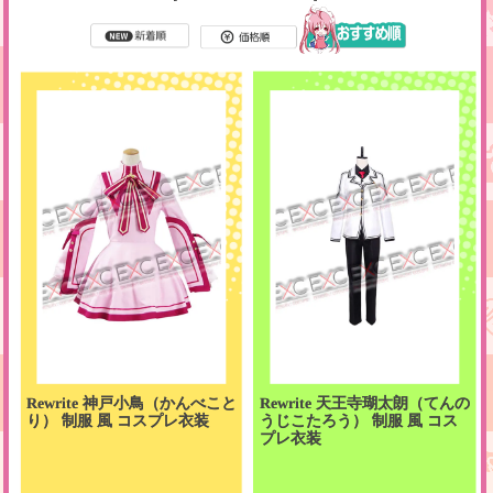
Rewrite 神戸小鳥（かんべこと
Rewrite 天王寺瑚太朗（てんの
り） 制服 風 コスプレ衣装
うじこたろう） 制服 風 コス
プレ衣装