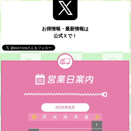
お得情報・最新情報は
公式Ｘで！
2026年8月
日
月
火
水
木
金
土
1