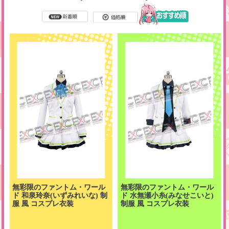
無彩限のファントム・ワール
無彩限のファントム・ワール
ド 和泉玲奈(いずみれいな) 制
ド 水無瀬小糸(みなせこいと)
服 風 コスプレ衣装
制服 風 コスプレ衣装