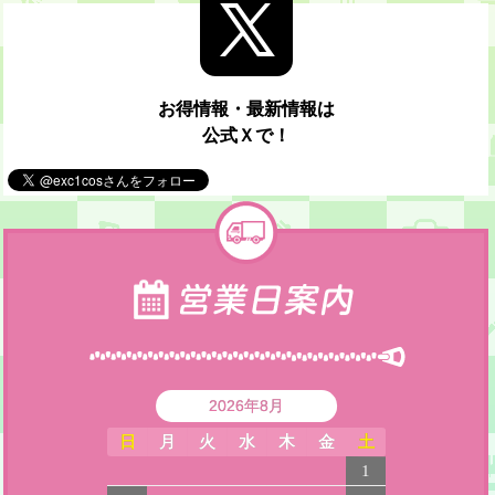
お得情報・最新情報は
公式Ｘで！
2026年8月
日
月
火
水
木
金
土
1