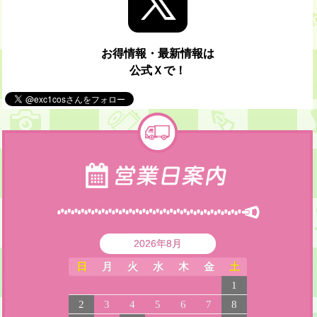
お得情報・最新情報は
公式Ｘで！
2026年8月
日
月
火
水
木
金
土
1
2
3
4
5
6
7
8