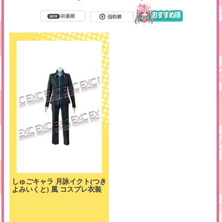
しゅごキャラ 月詠イクト(つき
よみいくと) 風 コスプレ衣装