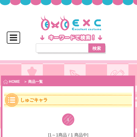
検索
HOME
＞ 商品一覧
しゅごキャラ
1
[1～1商品 / 1 商品中]