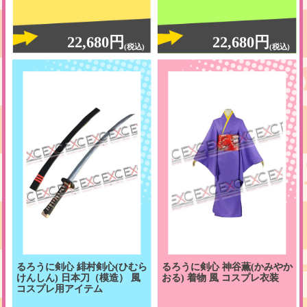
22,680円
22,680円
(税込)
(税込)
るろうに剣心 緋村剣心(ひむら
るろうに剣心 神谷薫(かみやか
けんしん) 日本刀（模造） 風
おる) 着物 風 コスプレ衣装
コスプレ用アイテム