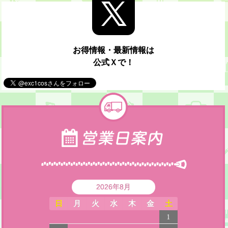
お得情報・最新情報は
公式Ｘで！
2026年8月
日
月
火
水
木
金
土
1