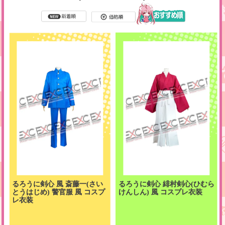
るろうに剣心 風 斎藤一(さい
るろうに剣心 緋村剣心(ひむら
とうはじめ) 警官服 風 コスプ
けんしん) 風 コスプレ衣装
レ衣装