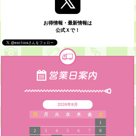
お得情報・最新情報は
公式Ｘで！
2026年8月
日
月
火
水
木
金
土
1
2
3
4
5
6
7
8