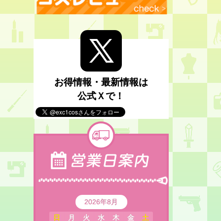
お得情報・最新情報は
公式Ｘで！
2026年8月
日
月
火
水
木
金
土