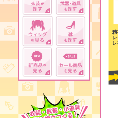
精
レ
レ