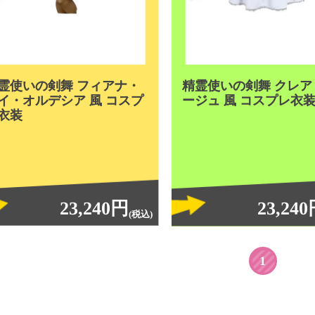
霊使いの剣舞 フィアナ・
精霊使いの剣舞 クレア
イ・オルデシア 風 コスプ
ージュ 風 コスプレ衣
衣装
23,240円
23,24
(税込)
1