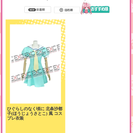
ひぐらしのなく頃に 北条沙都
子(ほうじょうさとこ) 風 コス
プレ衣装