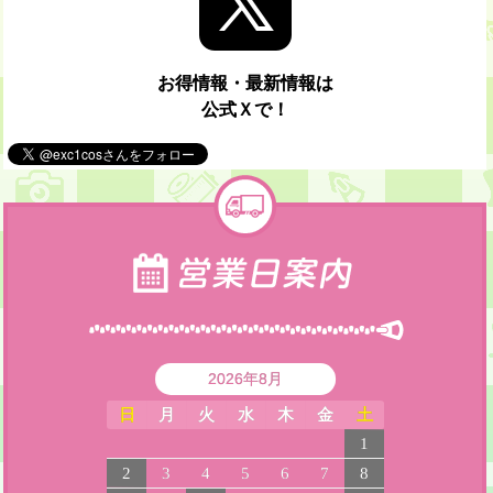
お得情報・最新情報は
公式Ｘで！
2026年8月
日
月
火
水
木
金
土
1
2
3
4
5
6
7
8