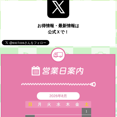
お得情報・最新情報は
公式Ｘで！
2026年8月
日
月
火
水
木
金
土
1