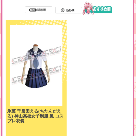
氷菓 千反田える(ちたんだえ
る) 神山高校女子制服 風 コス
プレ衣装