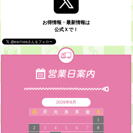
お得情報・最新情報は
公式Ｘで！
2026年8月
日
月
火
水
木
金
土
1
2
3
4
5
6
7
8