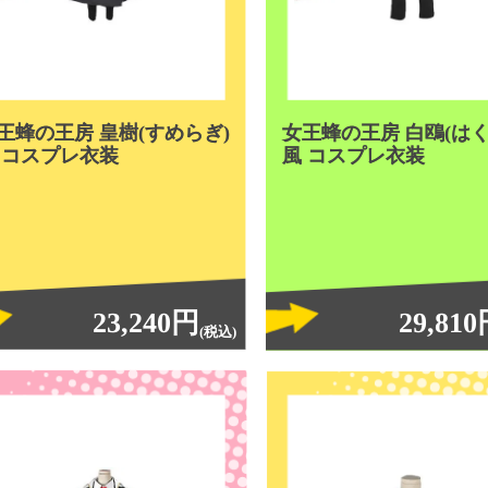
王蜂の王房 皇樹(すめらぎ)
女王蜂の王房 白鴎(はく
 コスプレ衣装
風 コスプレ衣装
23,240円
29,81
(税込)