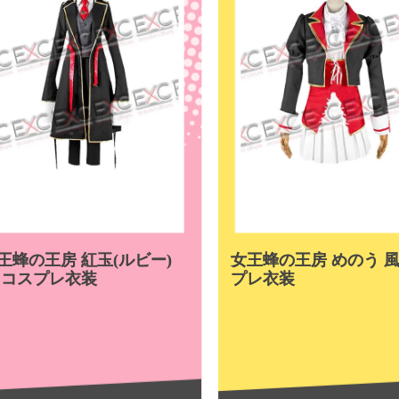
王蜂の王房 紅玉(ルビー)
女王蜂の王房 めのう 風
 コスプレ衣装
プレ衣装