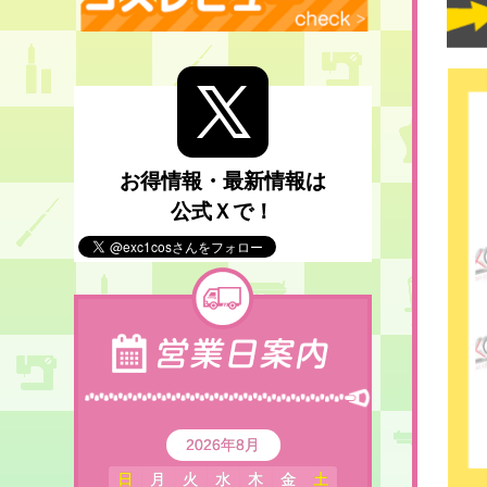
お得情報・最新情報は
公式Ｘで！
2026年8月
日
月
火
水
木
金
土