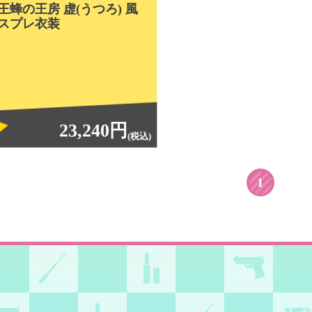
王蜂の王房 虚(うつろ) 風
スプレ衣装
23,240円
(税込)
1