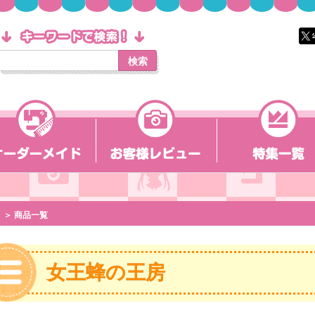
検索
＞ 商品一覧
女王蜂の王房