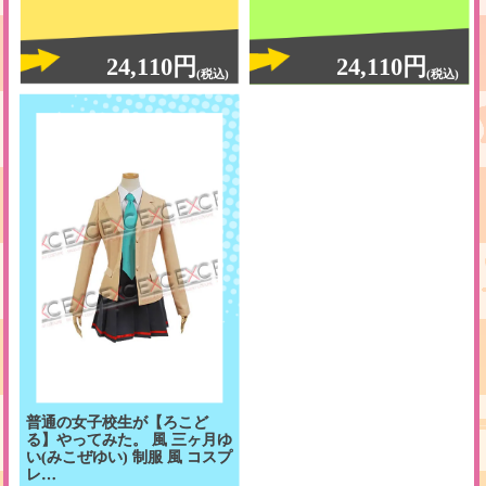
24,110円
24,110円
(税込)
(税込)
普通の女子校生が【ろこど
る】やってみた。 風 三ヶ月ゆ
い(みこぜゆい) 制服 風 コスプ
レ…