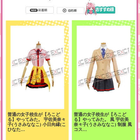
普通の女子校生が【ろこど
普通の女子校生が【ろこど
る】やってみた。 宇佐美奈々
る】やってみた。 風 宇佐美
子(うさみななこ) 小日向縁(こ
奈々子(うさみななこ) 制服 風
ひなた…
コス…