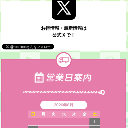
お得情報・最新情報は
公式Ｘで！
2026年8月
日
月
火
水
木
金
土
1