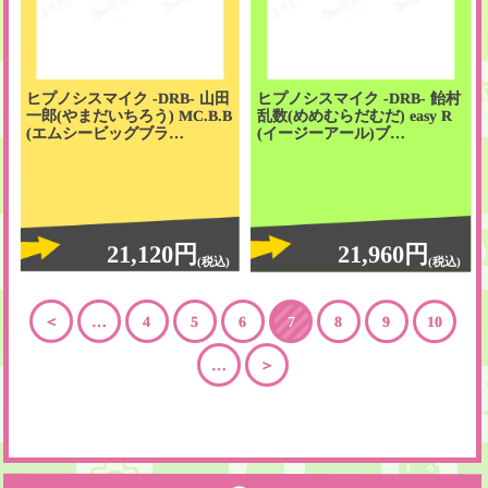
ヒプノシスマイク -DRB- 山田
ヒプノシスマイク -DRB- 飴村
一郎(やまだいちろう) MC.B.B
乱数(めめむらだむだ) easy R
(エムシービッグブラ…
(イージーアール)ブ…
21,120円
21,960円
(税込)
(税込)
＜
…
4
5
6
7
8
9
10
…
＞