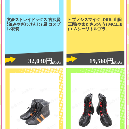
文豪ストレイドッグス 宮沢賢
ヒプノシスマイク -DRB- 山田
治(みやざわけんじ) 風 コスプ
三郎(やまださぶろう) MC.L.B
レ衣装
(エムシーリトルブラ…
32,030円
19,560円
(税込)
(税込)