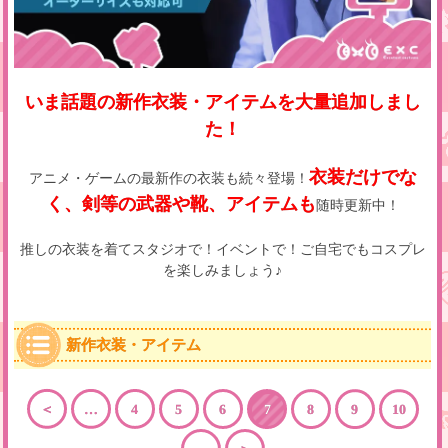
いま話題の新作衣装・アイテムを大量追加しまし
た！
衣装だけでな
アニメ・ゲームの最新作の衣装も続々登場！
く、剣等の武器や靴、アイテムも
随時更新中！
推しの衣装を着てスタジオで！イベントで！ご自宅でもコスプレ
を楽しみましょう♪
新作衣装・アイテム
＜
…
4
5
6
7
8
9
10