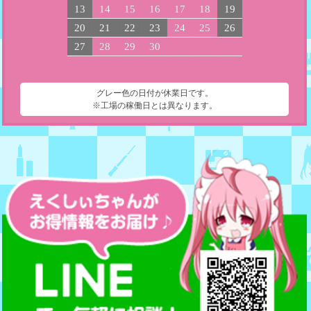
13
14
15
16
17
18
19
20
21
22
23
24
25
26
27
28
29
30
グレー色の日付が休業日です。
※工場の稼働日とは異なります。