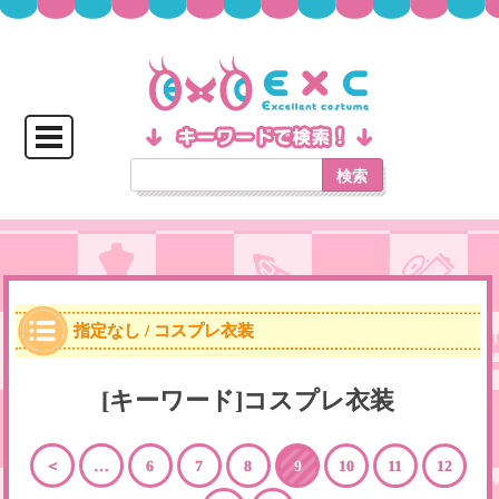
検索
指定なし / コスプレ衣装
[キーワード]コスプレ衣装
＜
…
6
7
8
9
10
11
12