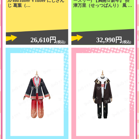
ルYouTuber VTuber にじさん
ースリー) 【満開☆新年】 摂
じ 葛葉（…
津万里（せっつばんり） 風 …
26,610円
32,990円
(税込)
(税込)