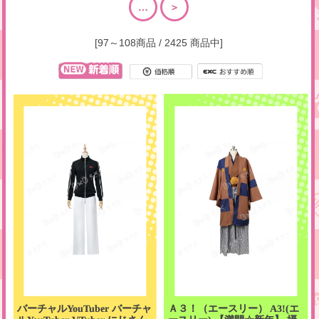
…
＞
[97～108商品 / 2425 商品中]
バーチャルYouTuber バーチャ
Ａ３！（エースリー） A3!(エ