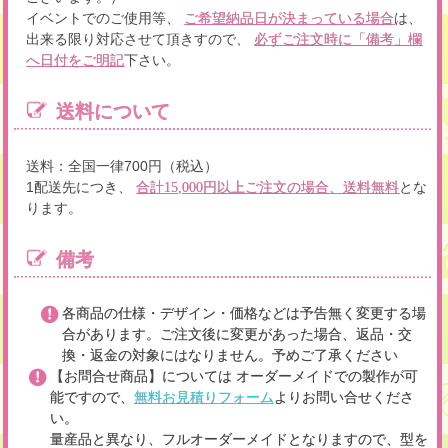
イベントでのご使用等、
は、
ご希望納品日が決まっている場合
出来る限り対応させて頂きすので、
必ずご注文時に「備考」欄
下さい。
へ日付をご明記
送料について
送料：全国一律700円（税込）
1配送先につき、
とな
合計15,000円以上ご注文の場合、送料無料
ります。
備考
各商品の仕様・デザイン・価格などは予告無く変更する場
合があります。ご注文後に変更があった場合、返品・交
換・返金の対象にはなりません。予めご了承ください
【お問合せ商品】については オーダーメイドでの製作が可
能ですので、
無料お見積りフォーム
よりお問い合せくださ
い。
量産品と異なり、フルオーダーメイドとなりますので、型を