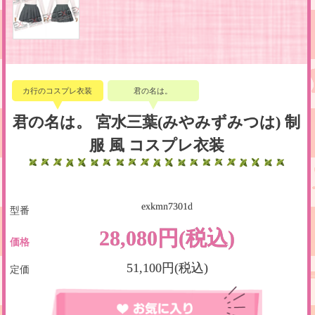
カ行のコスプレ衣装
君の名は。
君の名は。 宮水三葉(みやみずみつは) 制
服 風 コスプレ衣装
exkmn7301d
型番
28,080円(税込)
価格
51,100円(税込)
定価