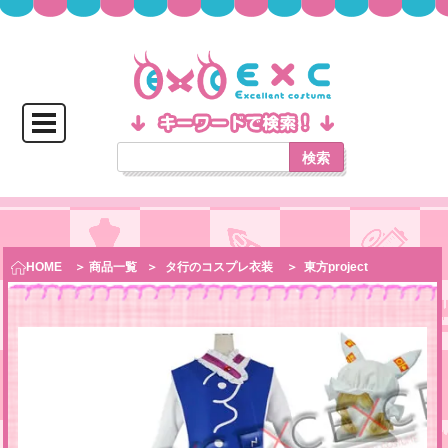
検索
HOME
＞ 商品一覧
＞
タ行のコスプレ衣装
＞
東方project