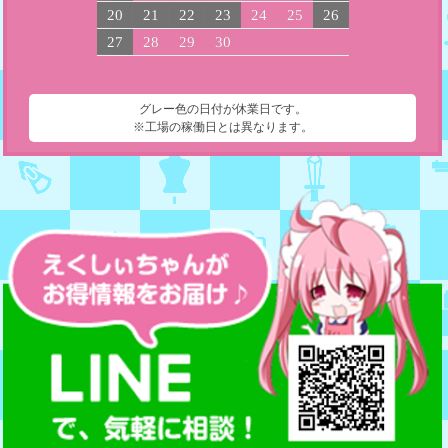
20
21
22
23
24
25
26
27
28
29
30
グレー色の日付が休業日です。
※工場の稼働日とは異なります。