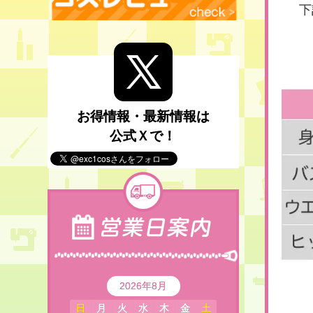
下
お得情報・最新情報は
公式Ｘで！
2026年8月
日
月
火
水
木
金
土