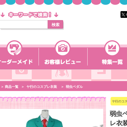
検索
＞ 商品一覧
＞
ヤ行のコスプレ衣装
＞
弱虫ペダル
ヤ行のコ
弱虫ペ
レ衣