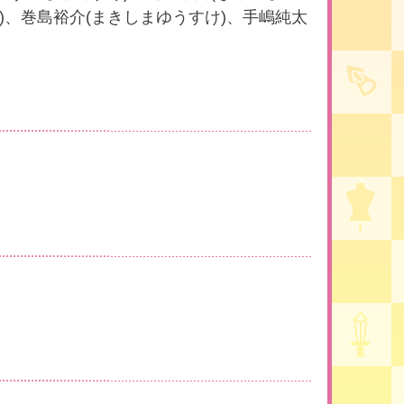
)、巻島裕介(まきしまゆうすけ)、手嶋純太