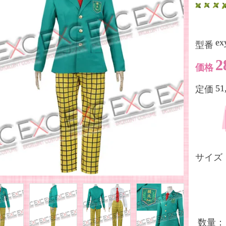
ex
型番
2
価格
51
定価
サイズ
数量：