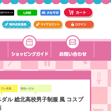
スプレ衣装
弱虫ペダル
ダル 総北高校男子制服 風 コスプ
装