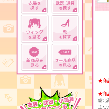
★商
★商
総北
主な