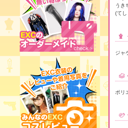
うき
(て
ジャ
ポリ