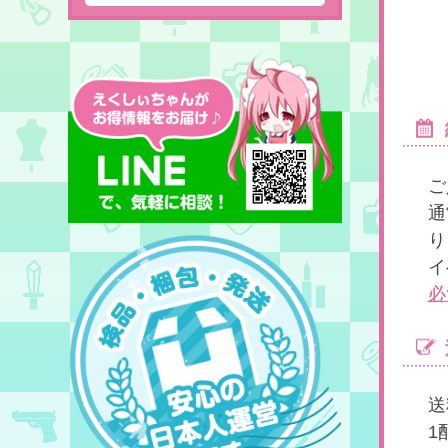
ご
通
り
イ
必
送
1