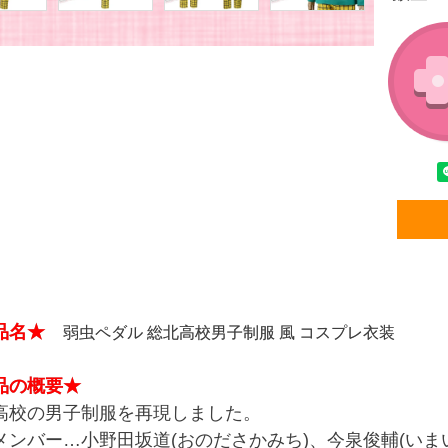
品名★
弱虫ペダル 総北高校男子制服 風 コスプレ衣装
品の概要★
高校の男子制服を再現しました。
メンバー…小野田坂道(おのださかみち)、今泉俊輔(いま